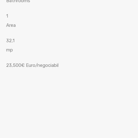
Bathrooms
1
Area
32,1
mp
23,500€ Euro/negociabil