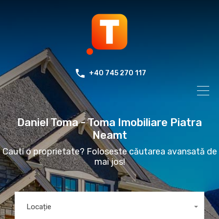
+40 745 270 117
Daniel Toma - Toma Imobiliare Piatra
Neamt
Cauti o proprietate? Foloseste căutarea avansată de
mai jos!
Locație
Oriunde