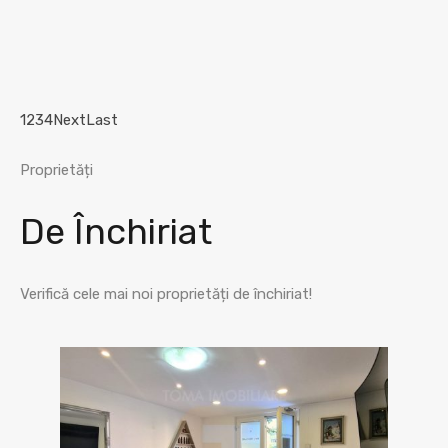
1
2
3
4
Next
Last
Proprietăți
De Închiriat
Verifică cele mai noi proprietăți de închiriat!