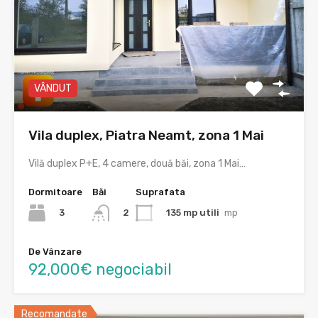
VÂNDUT
Vila duplex, Piatra Neamt, zona 1 Mai
Vilă duplex P+E, 4 camere, două băi, zona 1 Mai…
Dormitoare
Băi
Suprafata
3
135 mp utili
mp
2
De Vânzare
92,000€ negociabil
Recomandate