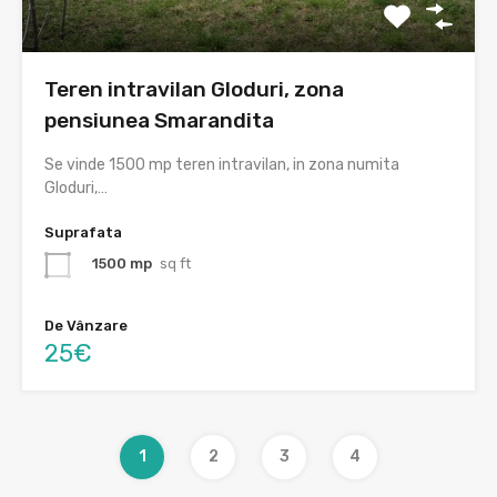
Teren intravilan Gloduri, zona
pensiunea Smarandita
Se vinde 1500 mp teren intravilan, in zona numita
Gloduri,…
Suprafata
1500 mp
sq ft
De Vânzare
25€
1
2
3
4